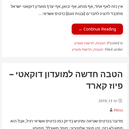
אין כזה לאף אחד, אף מותג, אף יבואן, אף יצרן! מועדון דוקאטי ישראל
מתכבד להציג לחברים (ובנות זוגם) כרטיס אשראי…
Continue Reading ←
Posted in:
הטבות
,
חדשות מועדון
Filed under:
הטבות
,
חדשות מועדון
הטבה חדשה למועדון דוקאטי –
פיוז קארד
יוני 13, 2019
Mitsu
מדובר בכרטיס שנראה ומרגיש בדיוק כמו כרטיס אשראי רגיל, אבל הוא
ממש לא כזה. זהו מוצר אלקטרוני, סופר משוכלל, ממותג…