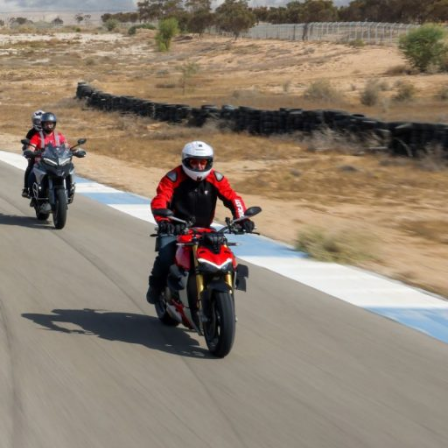
Ski
t
conten