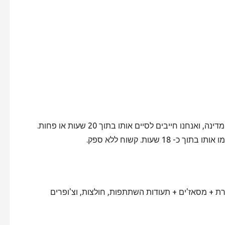
מדובר באתגר ייחודי המיועד אך ורק לרוכבי מועדון דוקאטי, שבו אנחנו הולכים לבצע מסלול של 1260 ק"מ לאורכה ורוחבה של המדינה, ואנחנו חייבים לסיים אותו בתוך 20 שעות או פחות.
רת + מסאז'ים + תעודות השתתפות, חולצות, וצ'ופרים