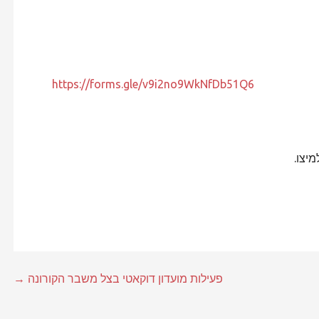
https://forms.gle/v9i2no9WkNfDb51Q6
מיצו.
פעילות מועדון דוקאטי בצל משבר הקורונה →