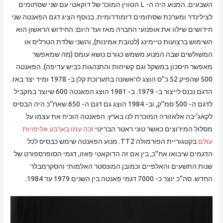
השבעים. המנוע היה ה- L הטווין המוכר של דוקאטי עם שני שסתומים
לצילינדר ומערכת שסתומים דזמודרומית. בנוסף הציג דגם הפאנטה שני
חידושים שילוו את אופנועי החברה מאז ועד היום: החידוש הראשון הוא
השימוש ברצועות טיימינג (לטובת אמינות), והשני שלדת הטרליס או
המשולשים שבה המנוע משמש כגורם נושא עומס (מה שמאפשר
מאפשר חיסכון במשקל וגם קשיחות והתנהגות כביש עדיפה). הפאנטה
500 שהפיק 52 כ"ס הוצג לראשונה בתערוכת קלן ב- 1978 ומיד יצר באז.
הדגם נכנס לייצור ב- 1979. ב- 1981 הוצג הפאנטה 600 שיוצר במקביל
לדגם ה- 500 סמ"ק, וב- 1984 הוצג גם דגם ה- 650 שאח"כ היה הבסיס
לקאג'יבה אלאזורה המוכרת לנו בארץ. הפאנטה הוכיח את עצמו על
מסלול המירוצים כאשר טוני ראטר הבריטי
זכה עמו בארבע אליפויות
עולם
בקטגוריית הפורמולה TT2. מנוע הפאנטה שימש כבסיס לכל
הדגמים שיבואו אח"כ, בין אם זה הדוקאטי פאזו, דגמי הסופרספורט של
שנות התשעים והאלפיים וכמובן המונסטר האלמותי והסקרמבלר
החדש. סה"כ יוצר כ- 7000 דגמי פאנטה בין השנים 1979 עד 1984.