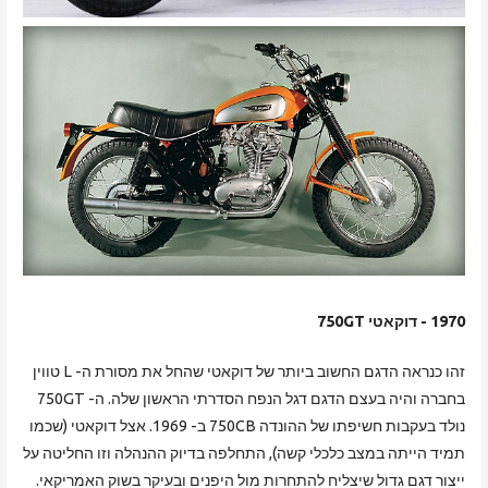
1970 - דוקאטי 750GT
זהו כנראה הדגם החשוב ביותר של דוקאטי שהחל את מסורת ה- L טווין
בחברה והיה בעצם הדגם דגל הנפח הסדרתי הראשון שלה. ה- 750GT
נולד בעקבות חשיפתו של ההונדה 750CB ב- 1969. אצל דוקאטי (שכמו
תמיד הייתה במצב כלכלי קשה), התחלפה בדיוק ההנהלה וזו החליטה על
ייצור דגם גדול שיצליח להתחרות מול היפנים ובעיקר בשוק האמריקאי.