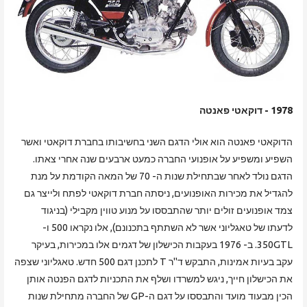
1978 - דוקאטי פאנטה
הדוקאטי פאנטה הוא אולי הדגם השני בחשיבותו בחברת דוקאטי ואשר
השפיע ומשפיע על אופנועי החברה כמעט ארבעים שנה אחרי צאתו.
הדגם נולד לאחר שבתחילת שנות ה- 70 של המאה הקודמת על מנת
להגדיל את מכירות האופנועים, ניסתה חברת דוקאטי לפתח ולייצר גם
צמד אופנועים זולים יותר שהתבססו על מנוע טווין מקבילי (בניגוד
לדעתו של טאגליוני אשר לא השתתף בתכנונם), אלו נקראו 500 ו-
350GTL. ב- 1976 בעקבות הכישלון של דגמים אלו במכירות, בעיקר
עקב בעיות אמינות, התבקש ד"ר T לתכנן דגם 500 חדש. טאגליוני שצפה
את הכישלון חייך, ניגש למשרדו ושלף את התכניות לדגם הפנטה אותן
הכין מבעוד מועד והתבססו על דגם ה-GP של החברה מתחילת שנות