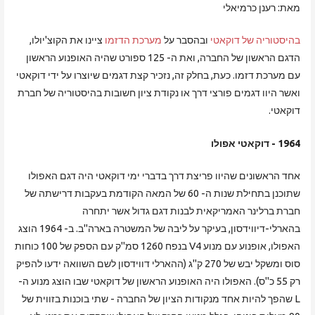
מאת: רענן כרמיאלי
בהיסטוריה של דוקאטי
ובהסבר על
מערכת הדזמו
ציינו את הקוצ'יולו,
הדגם הראשון של החברה, ואת ה- 125 ספורט שהיה האופנוע הראשון
עם מערכת דזמו. כעת, בחלק זה, נזכיר קצת דגמים שיוצרו על ידי דוקאטי
ואשר היוו דגמים פורצי דרך או נקודת ציון חשובות בהיסטוריה של חברת
דוקאטי.
1964 - דוקאטי אפולו
אחד הראשונים שהיוו פריצת דרך בדברי ימי דוקאטי היה דגם האפולו
שתוכנן בתחילת שנות ה- 60 של המאה הקודמת בעקבות דרישתה של
חברת ברלינר האמריקאית לבנות דגם גדול אשר יתחרה
בהארלי-דיווידסון, בעיקר על ליבה של המשטרה בארה"ב. ב- 1964 הוצג
האפולו, אופנוע עם מנוע V4 בנפח 1260 סמ"ק עם הספק של 100 כוחות
סוס ומשקל יבש של 270 ק"ג (ההארלי דווידסון לשם השוואה ידעו להפיק
רק 55 כ"ס). האפולו היה האופנוע הראשון של דוקאטי שבו הוצג מנוע ה-
L שהפך להיות אחד מנקודות הציון של החברה - שתי בוכנות בזווית של