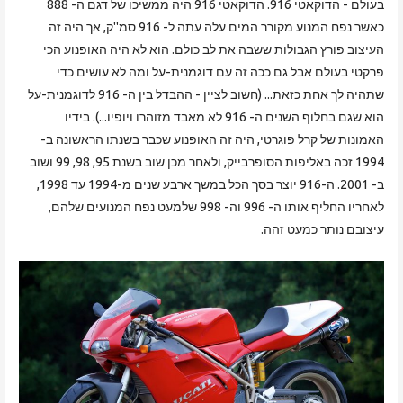
בעולם - הדוקאטי 916. הדוקאטי 916 היה ממשיכו של דגם ה- 888
כאשר נפח המנוע מקורר המים עלה עתה ל- 916 סמ"ק, אך היה זה
העיצוב פורץ הגבולות ששבה את לב כולם. הוא לא היה האופנוע הכי
פרקטי בעולם אבל גם ככה זה עם דוגמנית-על ומה לא עושים כדי
שתהיה לך אחת כזאת... (חשוב לציין - ההבדל בין ה- 916 לדוגמנית-על
הוא שגם בחלוף השנים ה- 916 לא מאבד מזוהרו ויופיו...). בידיו
האמונות של קרל פוגרטי, היה זה האופנוע שכבר בשנתו הראשונה ב-
1994 זכה באליפות הסופרבייק, ולאחר מכן שוב בשנת 95, 98, 99 ושוב
ב- 2001. ה-916 יוצר בסך הכל במשך ארבע שנים מ-1994 עד 1998,
לאחריו החליף אותו ה- 996 וה- 998 שלמעט נפח המנועים שלהם,
עיצובם נותר כמעט זהה.