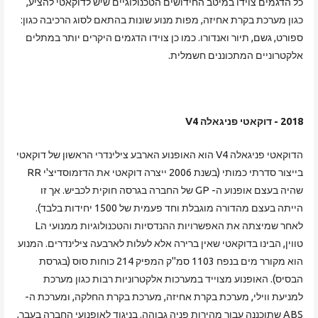
כל הדגמים צוידו במיטב החידושים הטכנולוגיים שיש לדוקאטי להציע,
כגון מערכת בקרת אחיזה, מפות מנוע שונות בהתאם לסוג הרכיבה כגון:
ספורט, גשם, תיור ואנדורו. כמו כן צוידו הדגמים היקרים יותר במתלים
אלקטרוניים המתכוננים חשמלית.
2018 - דוקאטי פניגאלה V4
הדוקאטי פניגאלה V4 הוא האופנוע הארבע צילינדרי הראשון של דוקאטי
בייצור סדרתי כמותי (בשנת 2006 ייצרה דוקאטי את הדזמוסדיצ'י RR
שהיה בעצם אופנוע ה- GP של החברה בגרסה חוקית לכביש. אך זו
הייתה בעצם מהדורה מוגבלת וחד פעמית של 1500 יחידות בלבד).
לאחר שמיצתה את האפשרויות ההנדסיות והטכנולוגיות ממנועי הL
טווין, הבינו בדוקאטי שאין ברירה אלא לעלות לארבעה צילינדרים. המנוע
הוא מקורר מים בנפח 1103 סמ"ק המפיק 214 כוחות סוס (בגרסת
הבסיס). האופנוע מצוייד במערכות אלקטרוניות רבות כגון מערכת
למניעת ווילי, מערכת בקרת אחיזה, מערכת בקרת החלקה, ומערכת ה-
ABS שתוכננה עבור מהירות פניה גבוהה. בניגוד לאופנועי החברה בעבר,