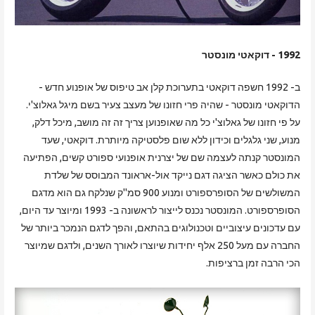
1992 - דוקאטי מונסטר
ב- 1992 חשפה דוקאטי בתערוכת קלן אב טיפוס של אופנוע חדש -
הדוקאטי מונסטר - שהיה פרי חזונו של מעצב צעיר בשם מיגל גאלוצ'י.
על פי חזונו של גאלוצ'י כל מה שאופנוען צריך זה זה מושב, מיכל דלק,
מנוע, שני גלגלים וכידון ללא שום פלסטיקה מיותרת. דוקאטי, שעד
המונסטר קנתה לעצמה שם של יצרנית אופנועי ספורט קשים, הפתיעה
את כולם כאשר הציגה דגם נייקד אול-אראונד המבוסס של שלדת
המשולשים של הסופרספורט ומנוע 900 סמ"ק שנלקח גם הוא מדגם
הסופרספורט. המונסטר נכנס לייצור לראשונה ב- 1993 ומיוצר עד היום,
עם עדכונים עיצוביים וטכנולוגים בהתאם, והפך לדגם הנמכר ביותר של
החברה עם מעל 250 אלף יחידות שיוצרו לאורך השנים, ולדגם שמיוצר
הכי הרבה זמן ברציפות.