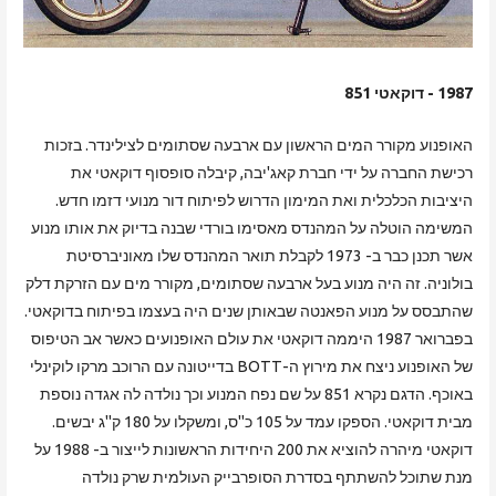
1987 - דוקאטי 851
האופנוע מקורר המים הראשון עם ארבעה שסתומים לצילינדר. בזכות
רכישת החברה על ידי חברת קאג'יבה, קיבלה סופסוף דוקאטי את
היציבות הכלכלית ואת המימון הדרוש לפיתוח דור מנועי דזמו חדש.
המשימה הוטלה על המהנדס מאסימו בורדי שבנה בדיוק את אותו מנוע
אשר תכנן כבר ב- 1973 לקבלת תואר המהנדס שלו מאוניברסיטת
בולוניה. זה היה מנוע בעל ארבעה שסתומים, מקורר מים עם הזרקת דלק
שהתבסס על מנוע הפאנטה שבאותן שנים היה בעצמו בפיתוח בדוקאטי.
בפברואר 1987 היממה דוקאטי את עולם האופנועים כאשר אב הטיפוס
של האופנוע ניצח את מירוץ ה-BOTT בדייטונה עם הרוכב מרקו לוקינלי
באוכף. הדגם נקרא 851 על שם נפח המנוע וכך נולדה לה אגדה נוספת
מבית דוקאטי. הספקו עמד על 105 כ"ס, ומשקלו על 180 ק"ג יבשים.
דוקאטי מיהרה להוציא את 200 היחידות הראשונות לייצור ב- 1988 על
מנת שתוכל להשתתף בסדרת הסופרבייק העולמית שרק נולדה