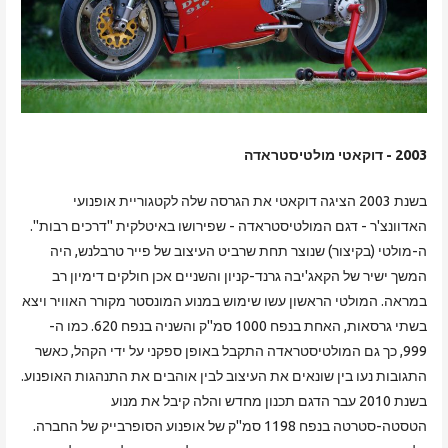
2003 - דוקאטי מולטיסטראדה
בשנת 2003 הציגה דוקאטי את הגרסה שלה לקטגוריית אופנועי
האדוונצ'ר - דגם המולטיסטראדה - שפירושו באיטלקית "דרכים רבות".
ה-מולטי (בקיצור) שנוצר תחת שרביט העיצוב של פייר טרבלנש, היה
המשך ישיר של הקאג'יבה גרנד-קניון והשניים אכן חולקים דימיון רב
במראה. המולטי הראשון עשו שימוש במנוע המונסטר מקורר האוויר ויצא
בשתי גרסאות, האחת בנפח 1000 סמ"ק והשניה בנפח 620. כמו ה-
999, כך גם המולטיסטראדה התקבל באופן ספקני על ידי הקהל, כאשר
התגובות נעו בין שונאים את העיצוב לבין אוהבים את התנהגות האופנוע.
בשנת 2010 עבר הדגם תכנון מחדש והלה קיבל את מנוע
הטסטה-סטרטה בנפח 1198 סמ"ק של אופנוע הסופרבייק של החברה.