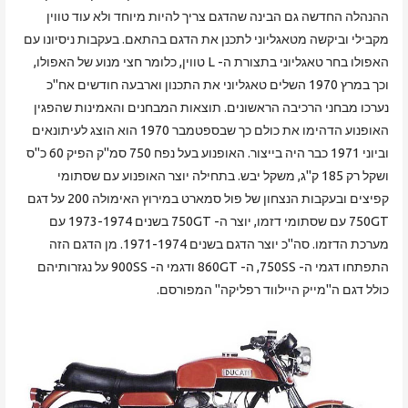
ההנהלה החדשה גם הבינה שהדגם צריך להיות מיוחד ולא עוד טווין
מקבילי וביקשה מטאגליוני לתכנן את הדגם בהתאם. בעקבות ניסיונו עם
האפולו בחר טאגליוני בתצורת ה- L טווין, כלומר חצי מנוע של האפולו,
וכך במרץ 1970 השלים טאגליוני את התכנון וארבעה חודשים אח"כ
נערכו מבחני הרכיבה הראשונים. תוצאות המבחנים והאמינות שהפגין
האופנוע הדהימו את כולם כך שבספטמבר 1970 הוא הוצג לעיתונאים
וביוני 1971 כבר היה בייצור. האופנוע בעל נפח 750 סמ"ק הפיק 60 כ"ס
ושקל רק 185 ק"ג, משקל יבש. בתחילה יוצר האופנוע עם שסתומי
קפיצים ובעקבות הנצחון של פול סמארט במירוץ האימולה 200 על דגם
750GT עם שסתומי דזמו, יוצר ה- 750GT בשנים 1973-1974 עם
מערכת הדזמו. סה"כ יוצר הדגם בשנים 1971-1974. מן הדגם הזה
התפתחו דגמי ה- 750SS, ה- 860GT ודגמי ה- 900SS על נגזרותיהם
כולל דגם ה"מייק היילווד רפליקה" המפורסם.