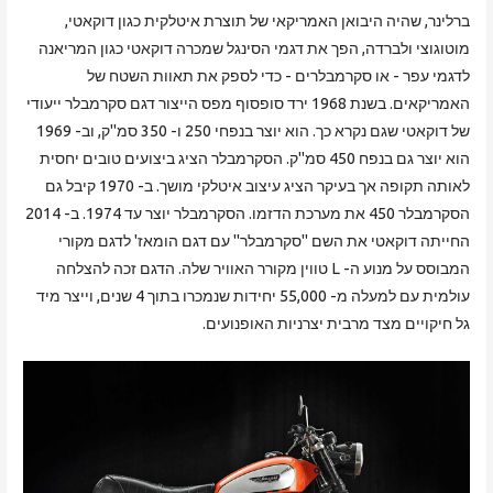
ברלינר, שהיה היבואן האמריקאי של תוצרת איטלקית כגון דוקאטי,
מוטוגוצי ולברדה, הפך את דגמי הסינגל שמכרה דוקאטי כגון המריאנה
לדגמי עפר - או סקרמבלרים - כדי לספק את תאוות השטח של
האמריקאים. בשנת 1968 ירד סופסוף מפס הייצור דגם סקרמבלר ייעודי
של דוקאטי שגם נקרא כך. הוא יוצר בנפחי 250 ו- 350 סמ"ק, וב- 1969
הוא יוצר גם בנפח 450 סמ"ק. הסקרמבלר הציג ביצועים טובים יחסית
לאותה תקופה אך בעיקר הציג עיצוב איטלקי מושך. ב- 1970 קיבל גם
הסקרמבלר 450 את מערכת הדזמו. הסקרמבלר יוצר עד 1974. ב- 2014
החייתה דוקאטי את השם "סקרמבלר" עם דגם הומאז' לדגם מקורי
המבוסס על מנוע ה- L טווין מקורר האוויר שלה. הדגם זכה להצלחה
עולמית עם למעלה מ- 55,000 יחידות שנמכרו בתוך 4 שנים, וייצר מיד
גל חיקויים מצד מרבית יצרניות האופנועים.