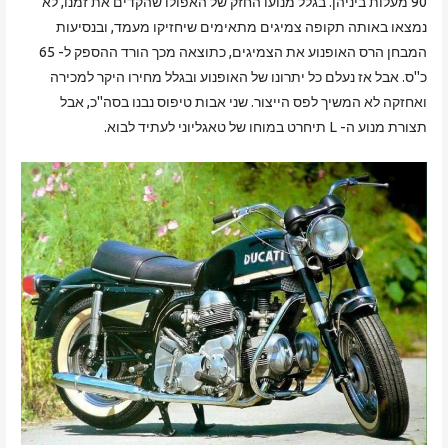
90 מעלות ביניהן. בגלל מנועו החזק של האפולו שהקדים את זמנו, לא
נמצאו באותה תקופה צמיגים מתאימים שיחזיקו מעמד, ובנסיעות
המבחן הרס האופנוע את הצמיגים, כתוצאה מכך הורד ההספק ל- 65
כ"ס. אבל אז נעלם כל יתרונו של האופנוע ובגלל מחירו היקר למכירה
ואחזקה לא המשיך לפס הייצור. שני אבות טיפוס נבנו בסה"כ, אבל
תצורת מנוע ה- L תיחרט במוחו של טאגליוני לעתיד לבוא.