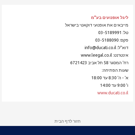
ליגל אופנועים
בע"מ
מייבאים את אופנועי דוקאטי בישראל
טל: 03-5189991
פקס: 03-5188090
דוא"ל: info@ducati.co.il
אינטרנט: www.leegal.co.il
רח' המסגר 58 תל אביב 6721423
שעות הפתיחה:
א' - ה' 8:30 עד 18:00
ו' 9:00 עד 14:00
www.ducati.co.il
חזור לדף הבית
רישום, חידוש ותשלום לחברות במועדון דוקאטי ישראל
צור קשר