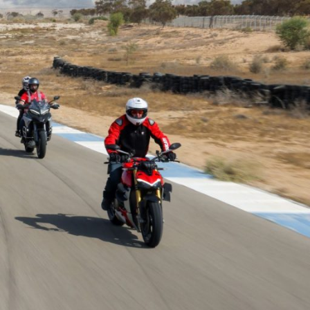
Ski
t
conten