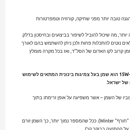
גנה טובה יותר מפני שחיקה, קורוזיה וטמפרטורות
יותר, מה שיכול להוביל לשיפור בביצועים ובחיסכון בדלק.
אים נוטים להתכלות פחות ולכן ניתן להשתמש בהם לאורך
זמן קרוב לקו האדום של הסל"ד, ואז בכל מקרה מומלץ
שמן 15W-50 הוא שמן בעל צמיגות בינונית המתאים לשימוש
 של ישראל
.
ביו של השמן – אשר משפיעה על אופן זרימתו בתוך
– זהו ציון הצמיגות בטמפרטורה קרה (W מייצג "חורף" Winter). ככל שהמספר נמוך יותר, כך השמן זורם
על ההתנעה בבוקר קר)