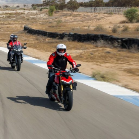
Ski
t
conten