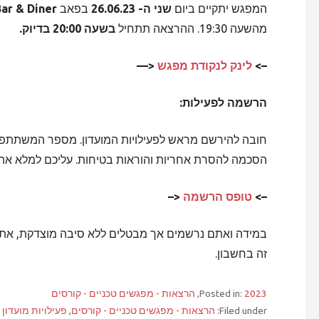
המפגש יתקיים ביום
שני ה- 26.06.23
בפאב
Bar & Diner
מהשעה 19:30. ההרצאה תתחיל
בשעה 20:00 בדיוק.
–>
לינק לנקודת מפגש
<—
הרשמה לפעילות:
חובה להירשם מראש לפעילויות המועדון. מספר המשתתפים 
הסכמה להסרת אחריות והוראות בטיחות. עליכם למלא את 
–>
טופס הרשמה
<–
במידה ואתם נרשמים אך מבטלים ללא סיבה מוצדקת, אתם
זה בחשבון.
2023
Posted in:
,
הרצאות - מפגשים טכניים - קורסים
Filed under:
הרצאות - מפגשים טכניים - קורסים
,
פעילויות מועדון - 023