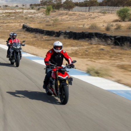
Ski
t
conten