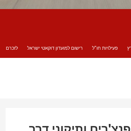
ץ
פעילויות חו”ל
רישום למועדון דוקאטי ישראל
לזכרם
נצ'רים ותיקוני דרך