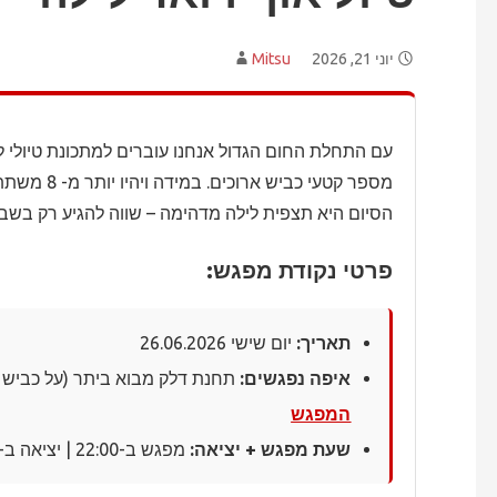
יוני 21, 2026
Mitsu
עם התחלת החום הגדול אנחנו עוברים למתכונת טיולי ליל
מספר קטעי כב
הסיום היא תצפית לילה מדהימה – שווה להגיע רק בשבי
פרטי נקודת מפגש:
תאריך:
יום שישי
26.06.2026
איפה נפגשים:
תחנת דלק מבוא ביתר (על כביש 386 ליד צור הדסה) |
המפגש
שעת מפגש + יציאה:
מפגש ב-
22:00
| יציאה ב-