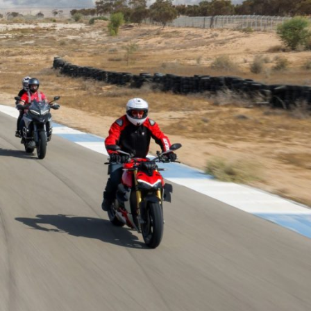
Ski
t
conten