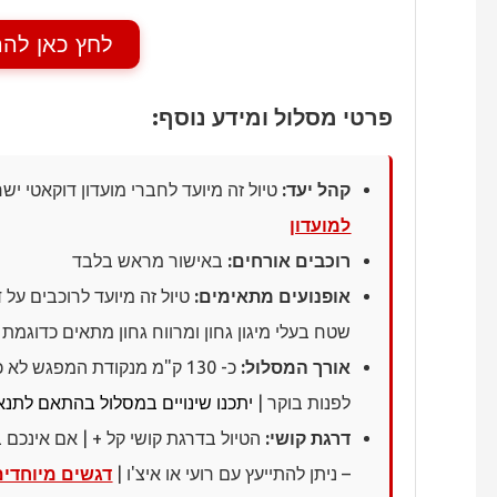
לחץ כאן להר
פרטי מסלול ומידע נוסף:
קהל יעד:
טיול זה מיועד לחברי מועדון דוקאטי יש
למועדון
רוכבים אורחים:
באישור מראש בלבד
אופנועים מתאימים:
טיול זה מיועד לרוכבים על
ד
שטח בעלי מיגון גחון ומרווח גחון מתאים כדוגמת 
אורך המסלול:
כ- 130 ק"מ מנקודת המפגש ל
לפנות בוקר |
יתכנו שינויים במסלול בהתאם לתנא
דרגת קושי:
הטיול בדרגת קושי קל + | אם אינכם
– ניתן להתייעץ עם רועי או איצ'ו |
דגשים מיוחדים