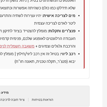
האופנועים המשתתפים בטיול | ניהול משק הדלק ב
שלא תידלקו כמו כולם כשהיתה אפשרות וכתוצאה 
מים לצריכה אישית:
ליטר לאדם לצריכה עצמית
פנצ'רים ותקלות:
מומלץ להצטייד בציוד לתיקון ת
העבודה הרלוונטים לאופנוע שלכם, פנימית קדמית
והרכבת גלגלים וצמיגים +
משאבה חשמלית לניפו
רכב ליווי:
בטיול זה אין רכב ליווי/חילוץ | מומלץ
יבוא (פנצ'ר, תקלה טכנית, תאונה חו"ח)
מידע ח
הוראות בטיחות
|
ציוד חובה לרכיבה 