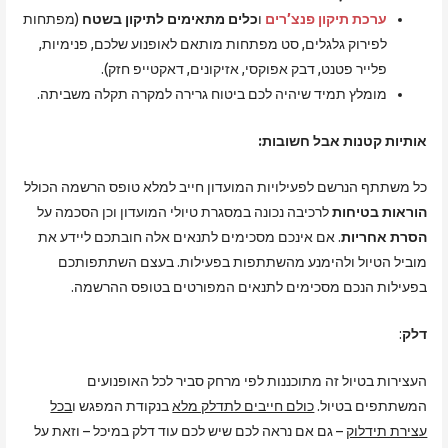
ערכת תיקון פנצ’רים
ו
כלים מתאימים לתיקון בשטח
(מפתחות
לפירוק גלגלים, סט מפתחות מותאם לאופנוע שלכם, פנימיות,
פלייר פטנט, דבק אפוקסי, אזיקונים, דאקטייפ חזק).
מומלץ תמיד שיהיה לכם ביטוח גרירה למקרה תקלה משביתה.
אותיות קטנות אבל חשובות:
כל משתתף הנרשם לפעילויות המועדון חייב למלא טופס הרשמה הכולל
הוראות בטיחות
לרכיבה נכונה במסגרת טיולי המועדון וכן הסכמה על
הסרת אחריות
. אם אינכם מסכימים לתנאים אלה חובתכם ליידע את
מוביל הטיול ולהימנע מהשתתפות בפעילות. בעצם השתתפותכם
בפעילות הנכם מסכימים לתנאים המפורטים בטופס ההרשמה.
דלק
:
העצירות בטיול זה מתוכננות לפי מרחק סביר לכל האופנועים
המשתתפים בטיול.
כולם חייבים לתדלק מלא
בנקודת המפגש ו
בכל
עצירת תידלוק
– גם אם נראה לכם שיש לכם עוד דלק במיכל – וזאת על