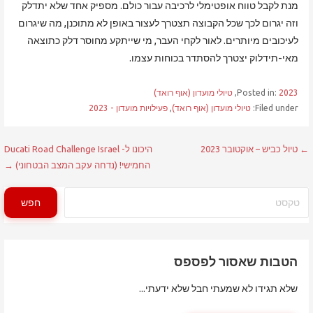
מנת לקבל טווח אופטימלי לרכיבה עבור כולם. מספיק אחד שלא יתדלק
וזה יגרום לכך שכל הקבוצה תצטרך לעצור באופן לא מתוכנן, מה שיגרום
לעיכובים מיותרים. לאור לקחי העבר, מי שייתקע מחוסר דלק כתוצאה
מאי-תידלוק יצטרך להסתדר בכוחות עצמו.
2023
Posted in:
,
טיולי מועדון (אוף רואד)
Filed under:
טיולי מועדון (אוף רואד)
,
פעילויות מועדון - 2023
ניווט
← טיול כביש – אוקטובר 2023
היכונו ל- Ducati Road Challenge Israel
החמישי! (נדחה עקב המצב הבטחוני) →
חיפוש
חפש
הטבות שאסור לפספס
שלא תגידו לא שמעתי חבל שלא ידעתי...