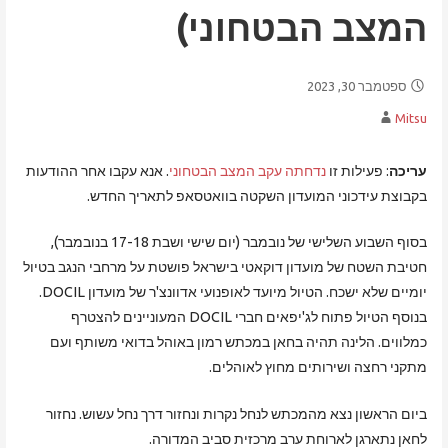
המצב הבטחוני)
ספטמבר 30, 2023
Mitsu
עריכה
: פעילות זו
נדחתה עקב המצב הבטחוני
. אנא עקבו אחר ההודעות
בקבוצת עידכוני המועדון השקטה בוואטסאפ לתאריך החדש.
בסוף השבוע השלישי של נובמבר (יום שישי ושבת 17-18 בנובמבר),
חטיבת השטח של מועדון דוקאטי בישראל פושטת על מרחבי הנגב בטיול
יומיים שלא ישכח. הטיול מיועד לאופנועי אדוונצ'ר של מועדון DOCIL.
בנוסף הטיול פתוח לג'יפאים חברי DOCIL המעוניינים להצטרף
כמלווים. הלינה תהיה בחאן במכתש רמון באוהל בדואי משותף ועם
מתקני רחצה ושירותים מחוץ לאוהלים.
ביום הראשון נצא מהמכתש לנחל נקרות ונחזור דרך נחל עשוש. נחזור
לחאן נתארגן לארוחת ערב מרכזית סביב המדורה.