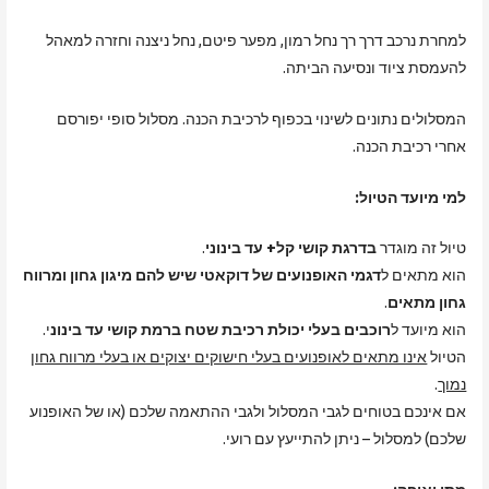
למחרת נרכב דרך רך נחל רמון, מפער פיטם, נחל ניצנה וחזרה למאהל
להעמסת ציוד ונסיעה הביתה.
המסלולים נתונים לשינוי בכפוף לרכיבת הכנה. מסלול סופי יפורסם
אחרי רכיבת הכנה.
למי מיועד הטיול:
טיול זה מוגדר
בדרגת קושי קל+ עד בינוני
.
הוא מתאים ל
דגמי האופנועים של דוקאטי שיש להם מיגון גחון ומרווח
גחון מתאים
.
הוא מיועד ל
רוכבים בעלי יכולת רכיבת שטח ברמת קושי עד בינונ
י.
הטיול
אינו מתאים לאופנועים בעלי חישוקים יצוקים או בעלי מרווח גחון
נמוך
.
אם אינכם בטוחים לגבי המסלול ולגבי ההתאמה שלכם (או של האופנוע
שלכם) למסלול – ניתן להתייעץ עם רועי.