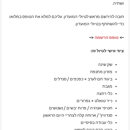
ושתיה.
חובה להירשם מראש לטיולי המועדון. עליכם למלא את הטופס במלואו
כדי להשתתף בטיולי המועדון.
–>
טופס הרשמה
<–
ציוד אישי לטיול זה:
שק שינה
מזרון מתנפח
ביגוד חם לערב + כפכפים / סנדלים
מגבת
כלי רחצה
נייר טואלט + גפרורים
חטיפי אנרגיה / פרות יבשים / נשנושים
סנדוויץ' / ארוחה קלה לצהריי היום הראשון
כלי עבודה בסיסיים
כובע, קרם הגנה לשמש