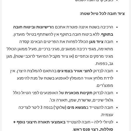
ציוד חובה לכל טיול שטח:
הרכיבה בשטח איננה פוטרת אתכם מ
רישיונות וביטוח חובה
בתוקף
. ללא ביטוח חובה בתוקף אין להשתתף בטיולי מועדון.
חובה
ציוד מגן
הכולל לפחות את הפריטים הבאים: קסדה
מתאימה, מגפי רכיבה ממוגנים, מגיני ברכיים, מעיל ממוגן הכולל
מגיני מרפקים וכתפיים (או ציוד מקביל המיועד לרוכבי שטח), מגן
גב, כפפות.
חובה לבדוק
לחצי אוויר בצמיגים
בהתאם להמלצת היצרן. אין
לרדת מלחץ אוויר המומלץ לאופנוע בשטח על מנת להימנע
מפנצ'רים.
חובה לבדוק
תקינות מכאנית
של האופנועים לפני הטיול כולל
גלגלי שיניים, שרשרת, שמן, תאורה וכו'.
חובה להצטייד ב
מנשא מים
(שלוקר) בנפח 3 ליטר לצריכה
עצמית.
לטיולי לילה – חובה להצטייד
באמצעי תאורה חיצוני נוסף +
סוללות, רצוי פנס ראש
.