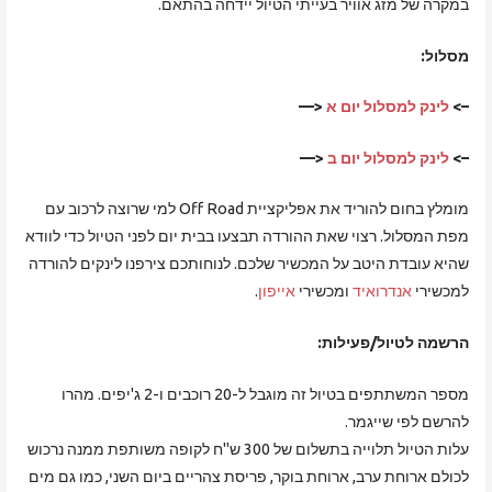
במקרה של מזג אוויר בעייתי הטיול יידחה בהתאם.
מסלול:
–>
לינק למסלול יום א
<—
–>
לינק למסלול יום ב
<—
מומלץ בחום להוריד את אפליקציית Off Road למי שרוצה לרכוב עם
מפת המסלול. רצוי שאת ההורדה תבצעו בבית יום לפני הטיול כדי לוודא
שהיא עובדת היטב על המכשיר שלכם. לנוחותכם צירפנו לינקים להורדה
למכשירי
אנדרואיד
ומכשירי
אייפון
.
הרשמה לטיול/פעילות:
מספר המשתתפים בטיול זה מוגבל ל-20 רוכבים ו-2 ג'יפים. מהרו
להרשם לפי שייגמר.
עלות הטיול תלוייה בתשלום של 300 ש"ח לקופה משותפת ממנה נרכוש
לכולם ארוחת ערב, ארוחת בוקר, פריסת צהריים ביום השני, כמו גם מים