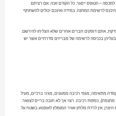
 ל- 20 משתתפים. כשנגיע למכסה – הטופס ייסגר. כל הקודם זוכה. אם רציתם
 להיכנס לרשימת המתנה. במידה ואינכם יכולים להשתתף
דקת, אתם דופקים חברים אחרים שלא הצליחו להירשם.
ת בעליהן בכניסה לרשימה של מבריזים סדרתיים אשר יש
דה מתאימה, מגפי רכיבה ממוגנים, מגיני ברכיים, מעיל
ט מתנפח), כפפות רכיבה. רצוי אך לא חובה ברייס לצוואר.
צרן. אין לרדת מלחץ אוויר המומלץ לאופנוע בשטח על