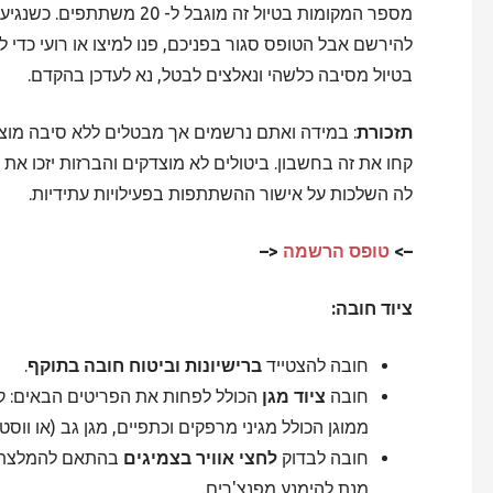
מספר המקומות בטיול זה מוגבל
להירשם אבל הטופס סגור בפניכם, פנו למיצו או רועי כדי
בטיול מסיבה כלשהי ונאלצים לבטל, נא לעדכן בהקדם.
תזכורת
: במידה ואתם נרשמים אך מבטלים ללא סיבה מוצ
קחו את זה בחשבון. ביטולים לא מוצדקים והברזות יזכו א
לה השלכות על אישור ההשתתפות בפעילויות עתידיות.
–>
טופס הרשמה
<–
ציוד חובה:
חובה להצטייד
ברישיונות וביטוח חובה בתוקף
.
חובה
ציוד מגן
הכולל לפחות את הפריטים הבאים: קס
ממוגן הכולל מגיני מרפקים וכתפיים, מגן גב (או ווס
חובה לבדוק
לחצי אוויר בצמיגים
בהתאם להמלצת הי
מנת להימנע מפנצ'רים.