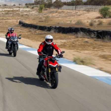
Ski
t
conten