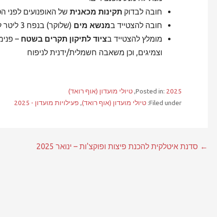
חובה לבדוק
תקינות מכאנית
של האופנועים לפני הטי
חובה להצטייד ב
מנשא מים
(שלוקר) בנפח 3 ליטר לצריכה עצמית.
מומלץ להצטייד ב
ציוד לתיקון תקרים בשטח
– פנימ
וצמיגים, וכן משאבה חשמלית/ידנית לניפוח
2025
Posted in:
,
טיולי מועדון (אוף רואד)
Filed under:
טיולי מועדון (אוף רואד)
,
פעילויות מועדון - 2025
ניווט
← סדנת איטלקית להכנת פיצות ופוקצ'ות – ינואר 2025