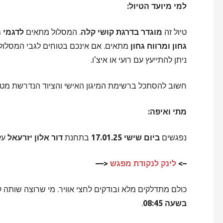
למי מיועד הטיול:
טיול זה
מוגדר בדרגת קושי קלה
. המסלול מתאים
לדגמי 
גחון ומרווח גחון
מתאים. אם אינכם בטוחים לגבי המסלול 
ניתן להתייעץ עם רועי או איצ'ו.
חשוב להסתכל ברשימת המיגון האישי והציוד הנדרשת מט
מתי ואיפה:
נפגשים
ביום שישי 17.01.25
בתחנת
דור אלון יזרעאל
על כב
–>
לינק לנקודת מפגש
<—
כולם מתדלקים מלא ובודקים לחצי אוויר. מי שרוצה שותה 
בשעה 08:45
.