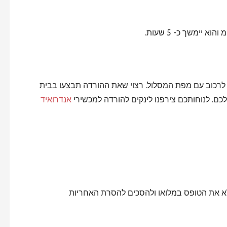
 את אפליקציית Off Road למי שרוצה לרכוב עם מפת המסלול. רצוי שאת ההורדה תבצעו בבית
לכם. לנוחותכם צירפנו לינקים להורדה למכשירי
אנדרואיד
מלא את הטופס במלואו ולהסכים להסרת האחריות