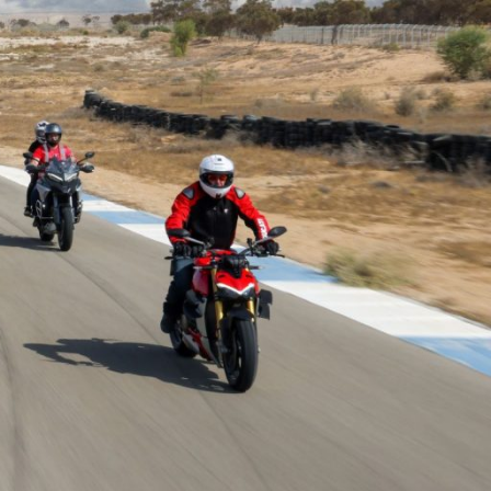
Ski
t
conten