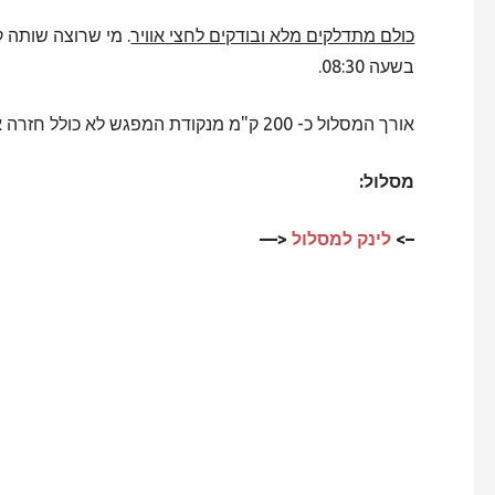
כולם מתדלקים מלא ובודקים לחצי אוויר
. מי שרוצה שותה ק
בשעה 08:30.
אורך המסלול כ- 200 ק"מ מנקודת המפגש לא כולל חזרה איש איש לביתו. צפי חזרה לאזור המרכז סביב 15:00.
מסלול:
–>
לינק למסלול
<—