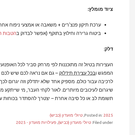
ציוד מומלץ:
ערכת תיקון פנצ'רים + משאבה או אמצעי ניפוח אחר
ביטוח גרירה וחילוץ בתוקף (אפשר לבדוק ב
הטבות המ
דלק
:
העצירות בטיול זה מתוכננות לפי מרחק סביר לכל האופנו
המפגש ו
בכל עצירת תידלוק
– גם אם נראה לכם שיש לכם עו
לרכיבה עבור כולם. מספיק אחד שלא יתדלק וזה יגרום לכך
שיגרום לעיכובים מיותרים. לאור לקחי העבר, מי שייתקע 
תשומת לב או כל סיבה אחרת – יצטרך להסתדר בכוחות עצ
2025
Posted in:
,
טיולי מועדון (כביש)
Filed under:
טיולי מועדון (כביש)
,
פעילויות מועדון - 2025