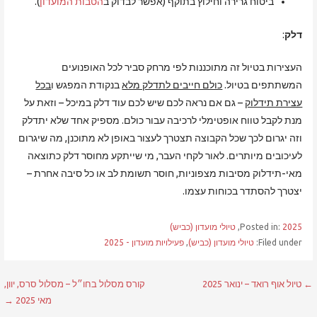
ביטוח גרירה וחילוץ בתוקף (אפשר לבדוק ב
הטבות המועדון
).
דלק
:
העצירות בטיול זה מתוכננות לפי מרחק סביר לכל האופנועים
המשתתפים בטיול.
כולם חייבים לתדלק מלא
בנקודת המפגש ו
בכל
עצירת תידלוק
– גם אם נראה לכם שיש לכם עוד דלק במיכל – וזאת על
מנת לקבל טווח אופטימלי לרכיבה עבור כולם. מספיק אחד שלא יתדלק
וזה יגרום לכך שכל הקבוצה תצטרך לעצור באופן לא מתוכנן, מה שיגרום
לעיכובים מיותרים. לאור לקחי העבר, מי שייתקע מחוסר דלק כתוצאה
מאי-תידלוק מסיבות מצפוניות, חוסר תשומת לב או כל סיבה אחרת –
יצטרך להסתדר בכוחות עצמו.
2025
Posted in:
,
טיולי מועדון (כביש)
Filed under:
טיולי מועדון (כביש)
,
פעילויות מועדון - 2025
ניווט
← טיול אוף רואד – ינואר 2025
קורס מסלול בחו״ל – מסלול סרס, יוון,
מאי 2025 →