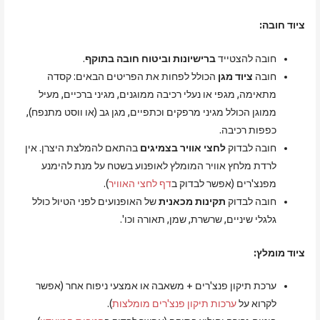
ציוד חובה:
חובה להצטייד
ברישיונות וביטוח חובה בתוקף
.
חובה
ציוד מגן
הכולל לפחות את הפריטים הבאים: קסדה
מתאימה, מגפי או נעלי רכיבה ממוגנים, מגיני ברכיים, מעיל
ממוגן הכולל מגיני מרפקים וכתפיים, מגן גב (או ווסט מתנפח),
כפפות רכיבה.
חובה לבדוק
לחצי אוויר בצמיגים
בהתאם להמלצת היצרן. אין
לרדת מלחץ אוויר המומלץ לאופנוע בשטח על מנת להימנע
מפנצ'רים (אפשר לבדוק ב
דף לחצי האוויר
).
חובה לבדוק
תקינות מכאנית
של האופנועים לפני הטיול כולל
גלגלי שיניים, שרשרת, שמן, תאורה וכו'.
ציוד מומלץ:
ערכת תיקון פנצ'רים + משאבה או אמצעי ניפוח אחר (אפשר
לקרוא על
ערכות תיקון פנצ'רים מומלצות
).