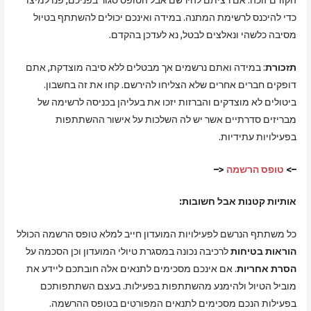
הקודם זוכה. אם רציתם להירשם אבל הטופס סגור בפניכם, פנו למיצו
כדי להיכנס לרשימת המתנה. במידה ואינכם יכולים להשתתף בטיול
מסיבה כלשהי ונאלצים לבטל, נא לעדכן בהקדם.
תזכורת
: במידה ואתם נרשמים אך מבטלים ללא סיבה מוצדקת, אתם
דופקים חברים אחרים שלא הצליחו להירשם. קחו את זה בחשבון.
ביטולים לא מוצדקים והברזות יזכו את בעליהן בכניסה לרשימה של
מבריזים סדרתיים אשר יש לה השלכות על אישור ההשתתפות
בפעילויות עתידיות.
–>
טופס הרשמה
<–
אותיות קטנות אבל חשובות:
כל משתתף הנרשם לפעילויות המועדון חייב למלא טופס הרשמה הכולל
הוראות בטיחות
לרכיבה נכונה במסגרת טיולי המועדון וכן הסכמה על
הסרת אחריות
. אם אינכם מסכימים לתנאים אלה חובתכם ליידע את
מוביל הטיול ולהימנע מהשתתפות בפעילות. בעצם השתתפותכם
בפעילות הנכם מסכימים לתנאים המפורטים בטופס ההרשמה.