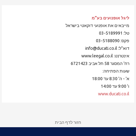
ליגל אופנועים
בע"מ
מייבאים את אופנועי דוקאטי בישראל
טל: 03-5189991
פקס: 03-5188090
דוא"ל: info@ducati.co.il
אינטרנט: www.leegal.co.il
רח' המסגר 58 תל אביב 6721423
שעות הפתיחה:
א' - ה' 8:30 עד 18:00
ו' 9:00 עד 14:00
www.ducati.co.il
חזור לדף הבית
רישום, חידוש ותשלום לחברות במועדון דוקאטי ישראל
צור קשר