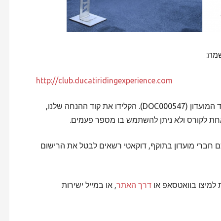
http://club.ducatiridingexperience.com
בתוך האתר, בחרו את הקורס שתרצו לבצע. הקלידו את קוד המועדון (DOC000547). הקלידו את קוד ההנחה שלנו,
חת לקורס ולא ניתן להשתמש בו מספר פעמים.
 חברי מועדון בתוקף, דוקאטי רשאים לבטל את הרישום
למיצו בוואטסאפ או
דרך האתר
, או במייל ישירות