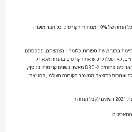
גם השנה כמו בשנים קודמות, חברי מועדון DOC זכאים לקבל הנחה של 10% ממחירי הקורסים. כל חבר מועדון
מסתיימת בתוך שעות ספורות. כלומר – מצמצתם, פספסתם,
ם, לא תוכלו לרכוש את הקורסים בהנחה אלא רק
במחיר מלא. בנוסף, השנה עושה רושם שיש הרבה פחות תאריכים פתוחים ל- DRE מאשר בשנים קודמות. בנוסף,
אלה ואחרות כתוצאה ממשבר הקורונה העולמי, קחו זאת
התאריכים: