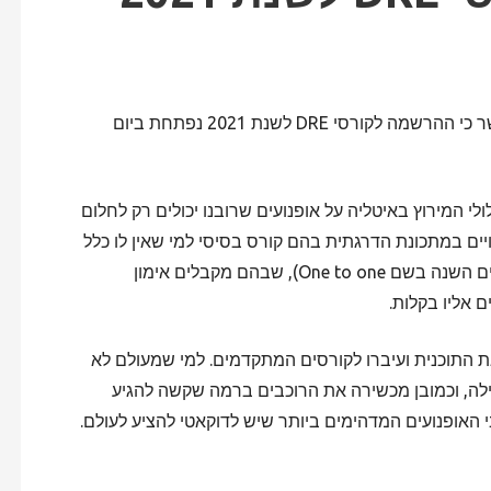
אחרי שנה לא פשוטה שעברה על כולנו, אנחנו שמחים לבשר כי ההרשמה לקורסי DRE לשנת 2021 נפתחת ביום
 המירוץ באיטליה על אופנועים שרובנו יכולים רק לחלום
פניגאלה V4 ועוד. הקורסים בנויים במתכונת הדרגתית בהם קורס בסיסי למי שאין לו כלל
ניסיון מסלול, דרך מספר שלבים, ועד לקורסי הטופ (המכונים השנה בשם One to one), שבהם מקבלים אימון
 אליו בקלות.
י ה- DRE בעבר – המשיכו את התוכנית ועיברו לקורסים המתקדמים. למי שמעולם לא
ילה, וכמובן מכשירה את הרוכבים ברמה שקשה להגיע
 האופנועים המדהימים ביותר שיש לדוקאטי להציע לעולם.