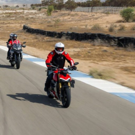
Ski
t
conten