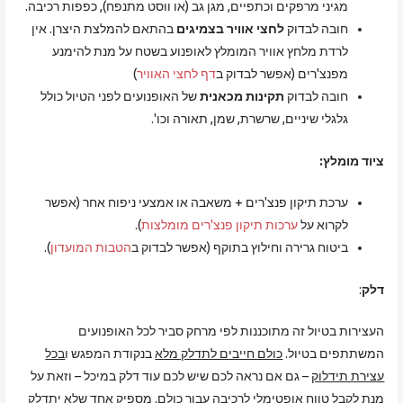
מגיני מרפקים וכתפיים, מגן גב (או ווסט מתנפח), כפפות רכיבה.
חובה לבדוק
לחצי אוויר בצמיגים
בהתאם להמלצת היצרן. אין
לרדת מלחץ אוויר המומלץ לאופנוע בשטח על מנת להימנע
מפנצ'רים (אפשר לבדוק ב
דף לחצי האוויר
)
חובה לבדוק
תקינות מכאנית
של האופנועים לפני הטיול כולל
גלגלי שיניים, שרשרת, שמן, תאורה וכו'.
ציוד מומלץ:
ערכת תיקון פנצ'רים + משאבה או אמצעי ניפוח אחר (אפשר
לקרוא על
ערכות תיקון פנצ'רים מומלצות
).
ביטוח גרירה וחילוץ בתוקף (אפשר לבדוק ב
הטבות המועדון
).
דלק
:
העצירות בטיול זה מתוכננות לפי מרחק סביר לכל האופנועים
המשתתפים בטיול.
כולם חייבים לתדלק מלא
בנקודת המפגש ו
בכל
עצירת תידלוק
– גם אם נראה לכם שיש לכם עוד דלק במיכל – וזאת על
מנת לקבל טווח אופטימלי לרכיבה עבור כולם. מספיק אחד שלא יתדלק