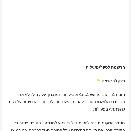
הרשמה לטיול/פעילות:
לינק להרשמה
חובה להירשם מראש לטיולי ופעילויות המועדון. עליכם למלא את
הטופס במלואו ולהסכים להסרת האחריות ולהוראות הבטיחות על מנת
להשתתף בפעילות.
מספר המקומות בטיול זה מוגבל. כשנגיע למכסה – הטופס ייסגר. כל
הקודם זוכה. אם רציתם להירשם אבל הטופס סגור בפניכם, פנו למיצו