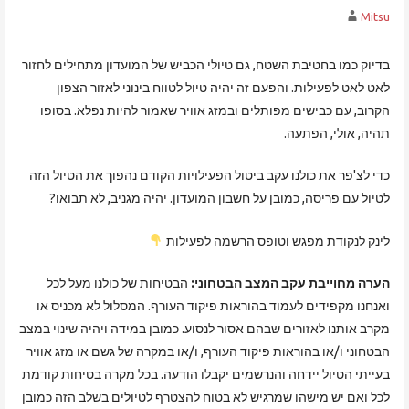
Mitsu
בדיוק כמו בחטיבת השטח, גם טיולי הכביש של המועדון מתחילים לחזור
לאט לאט לפעילות. והפעם זה יהיה טיול לטווח בינוני לאזור הצפון
הקרוב, עם כבישים מפותלים ובמזג אוויר שאמור להיות נפלא. בסופו
תהיה, אולי, הפתעה.
כדי לצ'פר את כולנו עקב ביטול הפעילויות הקודם נהפוך את הטיול הזה
לטיול עם פריסה, כמובן על חשבון המועדון. יהיה מגניב, לא תבואו?
לינק לנקודת מפגש וטופס הרשמה לפעילות
הערה מחוייבת עקב המצב הבטחוני:
הבטיחות של כולנו מעל לכל
ואנחנו מקפידים לעמוד בהוראות פיקוד העורף. המסלול לא מכניס או
מקרב אותנו לאזורים שבהם אסור לנסוע. כמובן במידה ויהיה שינוי במצב
הבטחוני ו/או בהוראות פיקוד העורף, ו/או במקרה של גשם או מזג אוויר
בעייתי הטיול יידחה והנרשמים יקבלו הודעה. בכל מקרה בטיחות קודמת
לכל ואם יש מישהו שמרגיש לא בטוח להצטרף לטיולים בשלב הזה כמובן