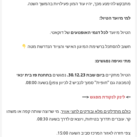
מתבקש להימנע מכך, יהיו עוד המון פעילויות בהמשך השנה.
למי מיועד הטיול:
הטיול מיועד
לכל דגמי האופנועים
של דוקאטי.
חשוב להסתכל ברשימת המיגון האישי והציוד הנדרשת מטה
מתי ואיפה נפגשים:
הטיול מתקיים
ביום שבת 30.12.23.
נפגשים
בתחנת פז בית ינאי
(המכונה גם "חופית" סמוך לכביש 2 לכיוון צפון) בשעה 08:00.
–>
לינק לנקודת מפגש
<—
כולם מתדלקים מלא ובודקים לחצי אוויר
. מי שרוצה שותה קפה או משהו
קר. עוברים תדרוך בטיחות, ויוצאים לדרך בשעה 08:30.
צפי חזרה לאזור המרכז סביב השעה 15:00.