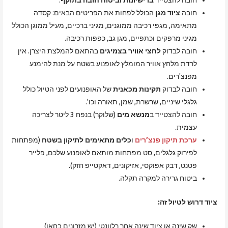
חובה להצטייד
ברישיונות וביטוח חובה בתוקף
.
חובה
ציוד מגן
הכולל לפחות את הפריטים הבאים: קסדה
מתאימה, מגפי רכיבה ממוגנים, מגיני ברכיים, מעיל ממוגן הכולל
מגיני מרפקים וכתפיים, מגן גב, כפפות רכיבה.
חובה לבדוק
לחצי אוויר בצמיגים
בהתאם להמלצת היצרן. אין
לרדת מלחץ אוויר המומלץ לאופנוע בשטח על מנת להימנע
מפנצ'רים.
חובה לבדוק
תקינות מכאנית
של האופנועים לפני הטיול כולל
גלגלי שיניים, שרשרת, שמן, תאורה וכו'.
חובה להצטייד ב
מנשא מים
(שלוקר) בנפח 3 ליטר לצריכה
עצמית.
ערכת תיקון פנצ’רים
ו
כלים מתאימים לתיקון בשטח
(מפתחות
לפירוק גלגלים, סט מפתחות מותאם לאופנוע שלכם, פלייר
פטנט, דבק אפוקסי, אזיקונים, דאקטייפ חזק).
ביטוח גרירה למקרה תקלה.
ציוד דרוש לטיול זה:
שק שינה או ציוד שינה אחר רלוונטי (יש מזרונים בחאן)