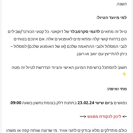
השנה.
למי מיועד הטיול:
טיול זה מתאים
לדגמי סקרמבלר
של דוקאטי. כל קטעי הכורכר/שבילים
הם בדרגת קושי קלה ומתאימים לאופנועים אלה. אם אינכם בטוחים
לגבי המסלול ולגבי ההתאמה שלכם (או של האופנוע שלכם) למסלול –
ניתן להתייעץ עם יואב או רענן.
חשוב להסתכל ברשימת המיגון האישי והציוד הנדרשת לטיול זה מטה
מתי ואיפה:
נפגשים
ביום שישי 23.02.24
בתחנת דלק בצומת נחשון בשעה
09:00
.
–>
לינק לנקודת מפגש
<—
כולם מתדלקים מלא ובודקים לחצי אוויר. מי שרוצה שותה קפה או משהו