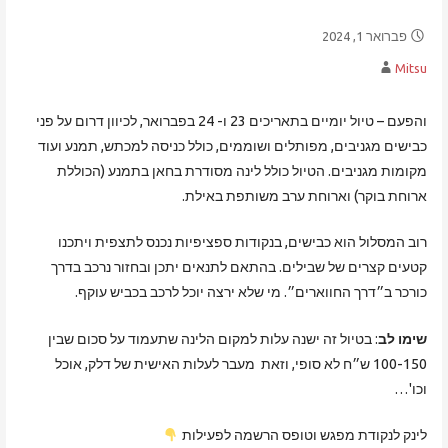
פברואר 1, 2024
Mitsu
והפעם – טיול יומיים בתאריכים 23 ו- 24 בפברואר, לכיוון דרום על פני
כבישים מגניבים, מפותלים ושוממים, כולל כניסה למכתש, תמנע ועוד
מקומות מגניבים. הטיול כולל לינה מסודרת בחאן בתמנע (הכוללת
ארוחת בוקר) וארוחת ערב משותפת באילת.
רוב המסלול הוא כבישים, בנקודות ספציפיות נכנס לתצפית ויתכנו
קטעים קצרים של שבילים. בהתאם לתנאים יתכן ובחזור נרכב בדרך
כורכר ב״דרך החווארים״. מי שלא ירצה יוכל לרכב בכביש עוקף.
שימו לב
: בטיול זה ישנה עלות למקום הלינה שתעמוד על סכום שבין
100-150 ש״ח לא סופי, וזאת מעבר לעלות האישית של דלק, אוכל
וכו'…
לינק לנקודת מפגש וטופס הרשמה לפעילות