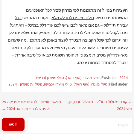
העצירות בטיול זה מתוכננות לפי מרחק סביר לכל האופנועים
המשתתפים בטיול.
כולם חייבים לתדלק מלא
בנקודת המפגש ו
בכל
עצירת תידלוק
– גם אם נראה לכם שיש לכם עוד דלק במיכל – וזאת על
מנת לקבל טווח אופטימלי לרכיבה עבור כולם. מספיק אחד שלא יתדלק
וזה יגרום לכך שכל הקבוצה תצטרך לעצור באופן לא מתוכנן, מה שיגרום
לעיכובים מיותרים. לאור לקחי העבר, מי שייתקע מחוסר דלק כתוצאה
מאי-תידלוק מסיבות מצפוניות חוסר תשומת לב או כל סיבה אחרת –
יצטרך להסתדר בכוחות עצמו.
2024
Posted in:
,
טיולי מועדון (אוף רואד)
,
טיולי מועדון (כביש)
Filed under:
טיולי מועדון (אוף רואד)
,
טיולי מועדון (כביש)
,
פעילויות מועדון - 2024
ניווט
← קורס מסלול בחו״ל – מסלול סרס, יוון,
מפגש חווייתי – לחצות את אפריקה על
מאי 2024
אופנוע לבד – פברואר 2024 →
חיפוש
חפש