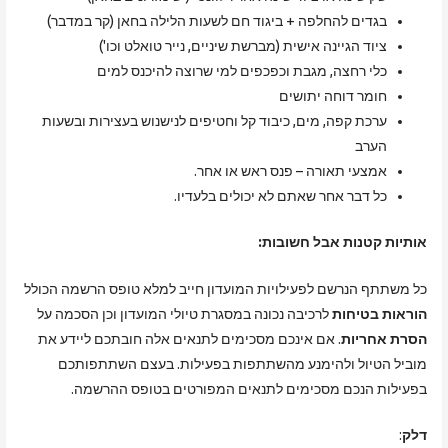
בגדים להחלפה + ביגוד חם לשעות הלילה בחאן (קר במדבר)
ציוד הגיינה אישית (מברשת שיניים, נייר טואלט וכו')
כלי רחצה, מגבת וכפכפים למי שרוצה להיכנס למים
חומר דוחה יתושים
ערכת קפה, מים, כיבוד קל וחטיפים לנישנוש בעצירות ובשעות
הערב
אמצעי תאורה – פנס ראש או אחר.
כל דבר אחר שאתם לא יכולים בלעדיו.
אותיות קטנות אבל חשובות:
כל משתתף הנרשם לפעילויות המועדון חייב למלא טופס הרשמה הכולל
הוראות בטיחות
לרכיבה נכונה במסגרת טיולי המועדון וכן הסכמה על
הסרת אחריות
. אם אינכם מסכימים לתנאים אלה חובתכם ליידע את
מוביל הטיול ולהימנע מהשתתפות בפעילות. בעצם השתתפותכם
בפעילות הנכם מסכימים לתנאים המפורטים בטופס ההרשמה.
דלק
: