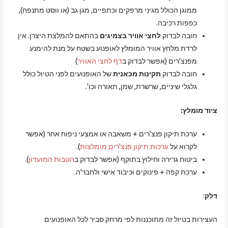
ממוגן הכולל מגיני מרפקים וכתפיים, מגן גב (או ווסט מתנפח),
כפפות רכיבה.
חובה לבדוק
לחצי אוויר בצמיגים
בהתאם להמלצת היצרן. אין
לרדת מלחץ אוויר המומלץ לאופנוע בשטח על מנת להימנע
מפנצ'רים (אפשר לבדוק ב
דף לחצי האוויר
)
חובה לבדוק
תקינות מכאנית
של האופנועים לפני הטיול כולל
גלגלי שיניים, שרשרת, שמן, תאורה וכו'.
ציוד מומלץ:
ערכת תיקון פנצ'רים + משאבה או אמצעי ניפוח אחר (אפשר
לקרוא על
ערכות תיקון פנצ'רים מומלצות
).
ביטוח גרירה וחילוץ בתוקף (אפשר לבדוק ב
הטבות המועדון
).
ערכת קפה + פינוקים וכיבוד אישי ולחבר'ה.
דלק
:
העצירות בטיול זה מתוכננות לפי מרחק סביר לכל האופנועים