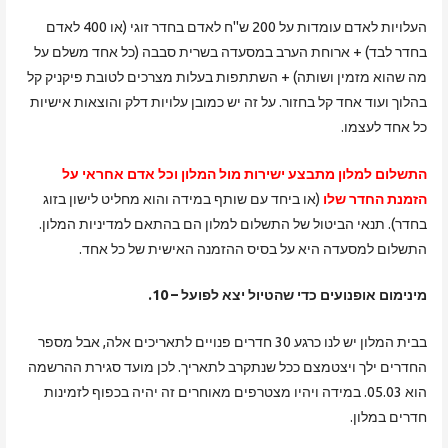
העלויות לאדם עומדות על 200 ש"ח לאדם בחדר זוגי (או 400 לאדם
בחדר לבד) + ארוחת הערב במסעדה בשרית סבבה (כל אחד משלם על
מה שהוא מזמין ושותה) + השתתפות בעלות מצרכים לטובת פיקניק קל
בהלוך ועוד אחד קל בחזור. על זה יש כמובן עלויות דלק והוצאות אישיות
כל אחד לעצמו.
התשלום למלון מתבצע ישירות מול המלון וכל אדם אחראי על
הזמנת החדר שלו
(או ביחד עם שותף במידה והוא מחליט לישון בזוג
בחדר). תנאי הביטול של התשלום למלון הם בהתאם למדיניות המלון.
התשלום למסעדה היא על בסיס ההזמנה האישית של כל אחד.
מינימום אופנועים כדי שהטיול יצא לפועל – 10.
בבית המלון יש לנו כרגע 30 חדרים פנויים לתאריכים אלה, אבל מספר
החדרים ילך ויצטמצם ככל שנתקרב לתאריך. לכן מועד סגירת ההרשמה
הוא 05.03. במידה ויהיו מצטרפים מאוחרים זה יהיה בכפוף לזמינות
חדרים במלון.