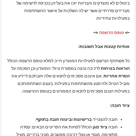
ביטולים לא מוצדקים והברזות יזכו את בעליהן בכניסה לרשימה של
מבריזים סדרתיים אשר יש לה השלכות על אישור ההשתתפות
בפעילויות עתידיות.
–>
טופס הרשמה
<–
אותיות קטנות אבל חשובות:
כל משתתף הנרשם לפעילויות המועדון חייב למלא טופס הרשמה הכולל
הוראות בטיחות
לרכיבה נכונה במסגרת טיולי המועדון וכן הסכמה על
הסרת אחריות
. אם אינכם מסכימים לתנאים אלה חובתכם ליידע את
מוביל הטיול ולהימנע מהשתתפות בפעילות. בעצם השתתפותכם
בפעילות הנכם מסכימים לתנאים המפורטים בטופס ההרשמה.
ציוד חובה:
חובה להצטייד
ברישיונות וביטוח חובה בתוקף
.
חובה
ציוד מגן
הכולל לפחות את הפריטים הבאים: קסדה
מתאימה, מגפי או נעלי רכיבה ממוגנים, מגיני ברכיים, מעיל