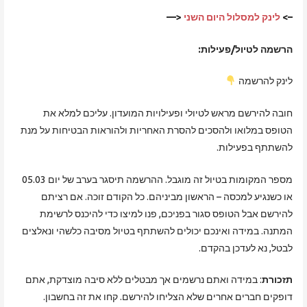
–>
לינק למסלול היום השני
<—
הרשמה לטיול/פעילות:
לינק להרשמה
חובה להירשם מראש לטיולי ופעילויות המועדון. עליכם למלא את
הטופס במלואו ולהסכים להסרת האחריות ולהוראות הבטיחות על מנת
להשתתף בפעילות.
מספר המקומות בטיול זה מוגבל. ההרשמה תיסגר בערב של יום 05.03
או כשנגיע למכסה – הראשון מביניהם. כל הקודם זוכה. אם רציתם
להירשם אבל הטופס סגור בפניכם, פנו למיצו כדי להיכנס לרשימת
המתנה. במידה ואינכם יכולים להשתתף בטיול מסיבה כלשהי ונאלצים
לבטל, נא לעדכן בהקדם.
תזכורת
: במידה ואתם נרשמים אך מבטלים ללא סיבה מוצדקת, אתם
דופקים חברים אחרים שלא הצליחו להירשם. קחו את זה בחשבון.