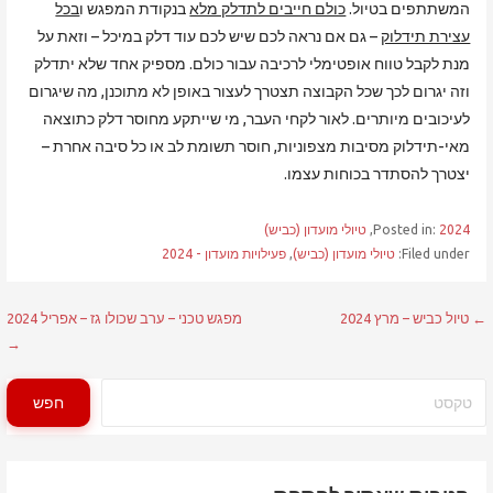
המשתתפים בטיול.
כולם חייבים לתדלק מלא
בנקודת המפגש ו
בכל
עצירת תידלוק
– גם אם נראה לכם שיש לכם עוד דלק במיכל – וזאת על
מנת לקבל טווח אופטימלי לרכיבה עבור כולם. מספיק אחד שלא יתדלק
וזה יגרום לכך שכל הקבוצה תצטרך לעצור באופן לא מתוכנן, מה שיגרום
לעיכובים מיותרים. לאור לקחי העבר, מי שייתקע מחוסר דלק כתוצאה
מאי-תידלוק מסיבות מצפוניות, חוסר תשומת לב או כל סיבה אחרת –
יצטרך להסתדר בכוחות עצמו.
2024
Posted in:
,
טיולי מועדון (כביש)
Filed under:
טיולי מועדון (כביש)
,
פעילויות מועדון - 2024
ניווט
← טיול כביש – מרץ 2024
מפגש טכני – ערב שכולו גז – אפריל 2024
→
חיפוש
חפש