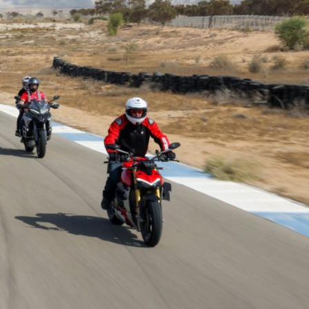
Ski
t
conten