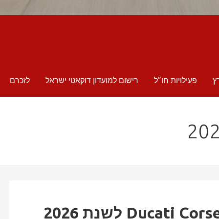
ץ
פעילויות חו”ל
רישום למועדון דוקאטי ישראל
לזכרם